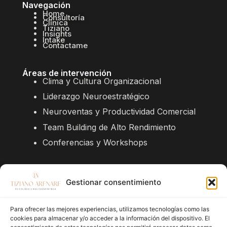
Navegación
Home
Consultoría
Clínica
Tiziano
Insights
Intake
Contactame
Áreas de intervención
Clima y Cultura Organizacional
Liderazgo Neuroestratégico
Neuroventas y Productividad Comercial
Team Building de Alto Rendimiento
Conferencias y Workshops
Evaluación
Da el siguiente paso hacia una intervención
Gestionar consentimiento
estratégica o una valoración privada.
Solicitar NeuroAudit
Para ofrecer las mejores experiencias, utilizamos tecnologías como las
cookies para almacenar y/o acceder a la información del dispositivo. El